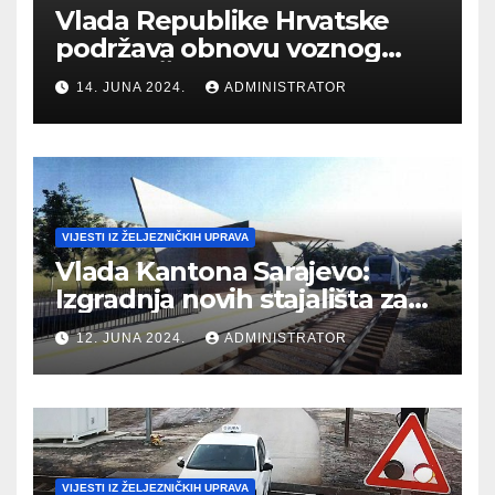
Vlada Republike Hrvatske
podržava obnovu voznog
parka HŽ Infrastrukture i
14. JUNA 2024.
ADMINISTRATOR
Putničkog prijevoza
VIJESTI IZ ŽELJEZNIČKIH UPRAVA
Vlada Kantona Sarajevo:
Izgradnja novih stajališta za
vozove u Kantonu Sarajevo
12. JUNA 2024.
ADMINISTRATOR
VIJESTI IZ ŽELJEZNIČKIH UPRAVA