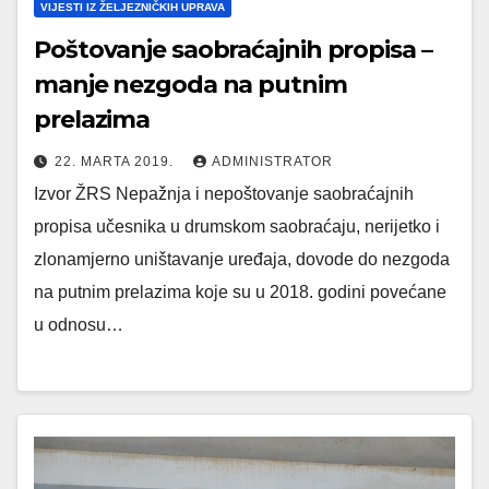
VIJESTI IZ ŽELJEZNIČKIH UPRAVA
Poštovanje saobraćajnih propisa –
manje nezgoda na putnim
prelazima
22. MARTA 2019.
ADMINISTRATOR
Izvor ŽRS Nepažnja i nepoštovanje saobraćajnih
propisa učesnika u drumskom saobraćaju, nerijetko i
zlonamjerno uništavanje uređaja, dovode do nezgoda
na putnim prelazima koje su u 2018. godini povećane
u odnosu…