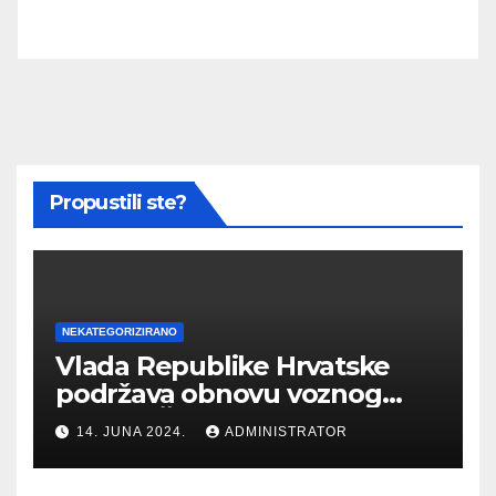
Propustili ste?
NEKATEGORIZIRANO
Vlada Republike Hrvatske
podržava obnovu voznog
parka HŽ Infrastrukture i
14. JUNA 2024.
ADMINISTRATOR
Putničkog prijevoza