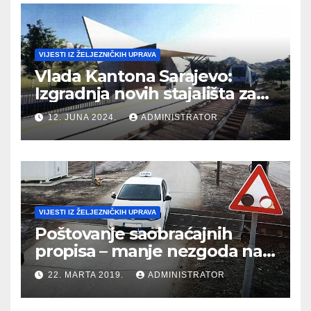
VIJESTI IZ ŽELJEZNIČKIH UPRAVA
Vlada Kantona Sarajevo:
Izgradnja novih stajališta za
vozove u Kantonu Sarajevo
12. JUNA 2024.
ADMINISTRATOR
VIJESTI IZ ŽELJEZNIČKIH UPRAVA
Poštovanje saobraćajnih
propisa – manje nezgoda na
putnim prelazima
22. MARTA 2019.
ADMINISTRATOR